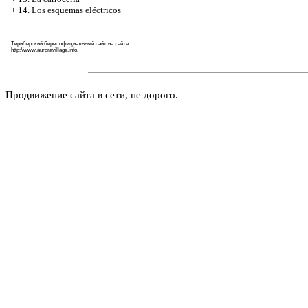
+
14. Los esquemas eléctricos
Териберский берег официальный сайт на сайте
http://www.auroravillage.info
.
Продвижение сайта в сети, не дорого.