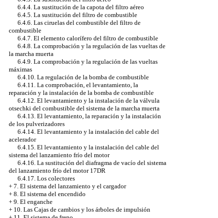
6.4.4. La sustitución de la capota del filtro aéreo
6.4.5. La sustitución del filtro de combustible
6.4.6. Las ciruelas del combustible del filtro de
combustible
6.4.7. El elemento calorífero del filtro de combustible
6.4.8. La comprobación y la regulación de las vueltas de
la marcha muerta
6.4.9. La comprobación y la regulación de las vueltas
máximas
6.4.10. La regulación de la bomba de combustible
6.4.11. La comprobación, el levantamiento, la
reparación y la instalación de la bomba de combustible
6.4.12. El levantamiento y la instalación de la válvula
otsechki del combustible del sistema de la marcha muerta
6.4.13. El levantamiento, la reparación y la instalación
de los pulverizadores
6.4.14. El levantamiento y la instalación del cable del
acelerador
6.4.15. El levantamiento y la instalación del cable del
sistema del lanzamiento frío del motor
6.4.16. La sustitución del diafragma de vacío del sistema
del lanzamiento frío del motor 17DR
6.4.17. Los colectores
+
7. El sistema del lanzamiento y el cargador
+
8. El sistema del encendido
+
9. El enganche
+
10. Las Cajas de cambios y los árboles de impulsión
+
11. El sistema de freno