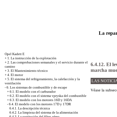
La repar
Opel Kadett E
+
1. La instrucción de la explotación
+
2. Las comprobaciones semanales y el servicio durante el
6.4.12. El l
camino
marcha mue
+
3. El Mantenimiento técnico
+
4. El motor
+
5. El sistema del refrigeramiento, la calefacción y la
LAS NOTICI
ventilación
-
6. Los sistemas de combustible y de escape
Véase
la subsec
+
6.1. El modelo con el carburador
+
6.2. El modelo con el sistema vpryska del combustible
+
6.3. El modelo con los motores 16D y 16DA
-
6.4. El modelo con los motores 17D y 17DR
6.4.1. La descripción técnica
6.4.2. La limpieza del sistema de la alimentación
6.4.3. La sustitución del filtro aéreo