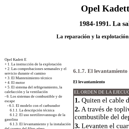
Opel Kadet
1984-1991. La sa
La reparación y la explotación
Opel Kadett E
+
1. La instrucción de la explotación
+
2. Las comprobaciones semanales y el
6.1.7. El levantamiento 
servicio durante el camino
+
3. El Mantenimiento técnico
El levantamiento
+
4. El motor
+
5. El sistema del refrigeramiento, la
calefacción y la ventilación
EL ORDEN DE LA EJECU
-
6. Los sistemas de combustible y de
1.
Quiten el cable 
escape
-
6.1. El modelo con el carburador
2.
A través de topli
6.1.1. La descripción técnica
6.1.2. El uso neetilirovannogo de la
combustible del dep
gasolina
6.1.3. El levantamiento y la instalación
3.
Levanten el cuart
del cuerpo del filtro aéreo