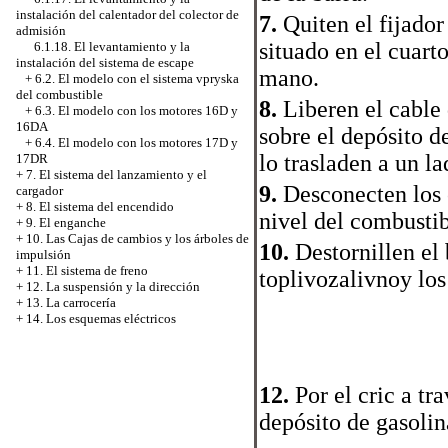
instalación del calentador del colector de
7.
Quiten el fijador
admisión
situado en el cuarto
6.1.18. El levantamiento y la
instalación del sistema de escape
mano.
+
6.2. El modelo con el sistema vpryska
del combustible
8.
Liberen el cable 
+
6.3. El modelo con los motores 16D y
16DA
sobre el depósito d
+
6.4. El modelo con los motores 17D y
lo trasladen a un l
17DR
+
7. El sistema del lanzamiento y el
9.
Desconecten los 
cargador
+
8. El sistema del encendido
nivel del combustib
+
9. El enganche
+
10. Las Cajas de cambios y los árboles de
10.
Destornillen el
impulsión
+
11. El sistema de freno
toplivozalivnoy los
+
12. La suspensión y la dirección
+
13. La carrocería
+
14. Los esquemas eléctricos
12.
Por el cric a t
depósito de gasolin