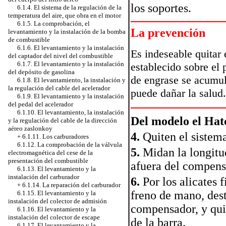
los soportes.
6.1.4. El sistema de la regulación de la
temperatura del aire, que obra en el motor
6.1.5. La comprobación, el
La prevención
levantamiento y la instalación de la bomba
de combustible
6.1.6. El levantamiento y la instalación
Es indeseable quitar 
del captador del nivel del combustible
6.1.7. El levantamiento y la instalación
establecido sobre el
del depósito de gasolina
de engrase se acumul
6.1.8. El levantamiento, la instalación y
la regulación del cable del acelerador
puede dañar la salud.
6.1.9. El levantamiento y la instalación
del pedal del acelerador
6.1.10. El levantamiento, la instalación
Del modelo el Hat
y la regulación del cable de la dirección
aéreo zaslonkoy
4.
Quiten el sistema
+
6.1.11. Los carburadores
6.1.12. La comprobación de la válvula
5.
Midan la longitu
electromagnética del cese de la
presentación del combustible
afuera del compens
6.1.13. El levantamiento y la
instalación del carburador
6.
Por los alicates 
+
6.1.14. La reparación del carburador
freno de mano, dest
6.1.15. El levantamiento y la
instalación del colector de admisión
compensador, y qu
6.1.16. El levantamiento y la
instalación del colector de escape
de la barra.
6.1.17. El levantamiento y la