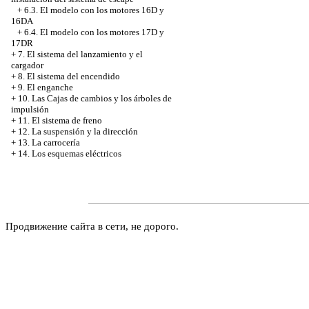
+
6.3. El modelo con los motores 16D y
16DA
+
6.4. El modelo con los motores 17D y
17DR
+
7. El sistema del lanzamiento y el
cargador
+
8. El sistema del encendido
+
9. El enganche
+
10. Las Cajas de cambios y los árboles de
impulsión
+
11. El sistema de freno
+
12. La suspensión y la dirección
+
13. La carrocería
+
14. Los esquemas eléctricos
Продвижение сайта в сети, не дорого.