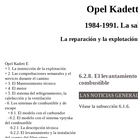
Opel Kadet
1984-1991. La sa
La reparación y la explotación
Opel Kadett E
+
1. La instrucción de la explotación
+
2. Las comprobaciones semanales y el
6.2.8. El levantamiento 
servicio durante el camino
combustible
+
3. El Mantenimiento técnico
+
4. El motor
+
5. El sistema del refrigeramiento, la
LAS NOTICIAS GENERA
calefacción y la ventilación
-
6. Los sistemas de combustible y de
Véase
la subsección 6.1.6
.
escape
+
6.1. El modelo con el carburador
-
6.2. El modelo con el sistema vpryska
del combustible
6.2.1. La descripción técnica
6.2.2. El levantamiento y la instalación
del cuerpo del filtro aéreo