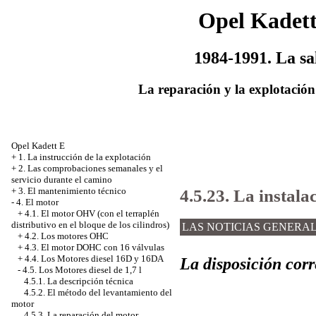
Opel Kadet
1984-1991. La sa
La reparación y la explotación
Opel Kadett E
+
1. La instrucción de la explotación
+
2. Las comprobaciones semanales y el
servicio durante el camino
4.5.23. La instala
+
3. El mantenimiento técnico
-
4. El motor
+
4.1. El motor OHV (con el terraplén
distributivo en el bloque de los cilindros)
LAS NOTICIAS GENERA
+
4.2. Los motores OHC
+
4.3. El motor DOHC con 16 válvulas
+
4.4. Los Motores diesel 16D y 16DА
La disposición cor
-
4.5. Los Motores diesel de 1,7 l
4.5.1. La descripción técnica
4.5.2. El método del levantamiento del
motor
4.5.3. La reparación del motor