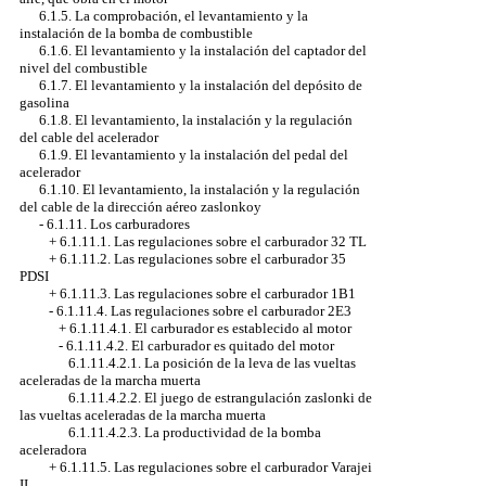
6.1.5. La comprobación, el levantamiento y la
instalación de la bomba de combustible
6.1.6. El levantamiento y la instalación del captador del
nivel del combustible
6.1.7. El levantamiento y la instalación del depósito de
gasolina
6.1.8. El levantamiento, la instalación y la regulación
del cable del acelerador
6.1.9. El levantamiento y la instalación del pedal del
acelerador
6.1.10. El levantamiento, la instalación y la regulación
del cable de la dirección aéreo zaslonkoy
-
6.1.11. Los carburadores
+
6.1.11.1. Las regulaciones sobre el carburador 32 TL
+
6.1.11.2. Las regulaciones sobre el carburador 35
PDSI
+
6.1.11.3. Las regulaciones sobre el carburador 1В1
-
6.1.11.4. Las regulaciones sobre el carburador 2Е3
+
6.1.11.4.1. El carburador es establecido al motor
-
6.1.11.4.2. El carburador es quitado del motor
6.1.11.4.2.1. La posición de la leva de las vueltas
aceleradas de la marcha muerta
6.1.11.4.2.2. El juego de estrangulación zaslonki de
las vueltas aceleradas de la marcha muerta
6.1.11.4.2.3. La productividad de la bomba
aceleradora
+
6.1.11.5. Las regulaciones sobre el carburador Varajei
II