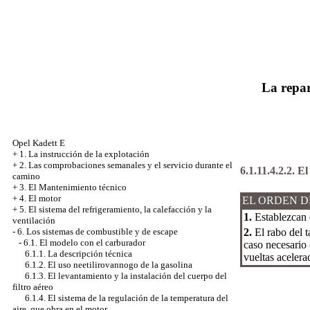
La repar
Opel Kadett E
+
1. La instrucción de la explotación
+
2. Las comprobaciones semanales y el servicio durante el
6.1.11.4.2.2. E
camino
+
3. El Mantenimiento técnico
+
4. El motor
EL ORDEN D
+
5. El sistema del refrigeramiento, la calefacción y la
1.
Establezcan e
ventilación
2.
El rabo del t
-
6. Los sistemas de combustible y de escape
-
6.1. El modelo con el carburador
caso necesario 
6.1.1. La descripción técnica
vueltas acelera
6.1.2. El uso neetilirovannogo de la gasolina
6.1.3. El levantamiento y la instalación del cuerpo del
filtro aéreo
6.1.4. El sistema de la regulación de la temperatura del
aire, que obra en el motor