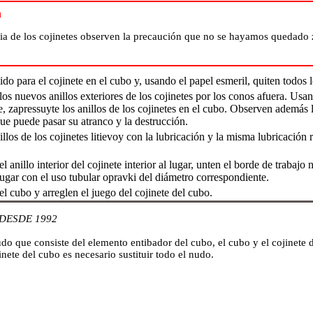
n
ia de los cojinetes observen la precaución que no se hayamos quedado z
do para el cojinete en el cubo y, usando el papel esmeril, quiten todos l
os nuevos anillos exteriores de los cojinetes por los conos afuera. Usa
, zapressuyte los anillos de los cojinetes en el cubo. Observen además 
que puede pasar su atranco y la destrucción.
llos de los cojinetes litievoy con la lubricación y la misma lubricación r
 anillo interior del cojinete interior al lugar, unten el borde de trabajo
lugar con el uso tubular opravki del diámetro correspondiente.
l cubo y arreglen el juego del cojinete del cubo.
DESDE 1992
do que consiste del elemento entibador del cubo, el cubo y el cojinete 
inete del cubo es necesario sustituir todo el nudo.