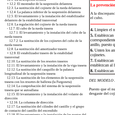
+
12.2. El mostrador de la suspensión delantera
La prevenció
12.3. La sustitución del cojinete de la rueda delantera
+
12.4. La palanca inferior de la suspensión delantera
A la discrepanc
12.5. El levantamiento y la instalación del estabilizador
el cubo.
delantero de la estabilidad transversal
12.6. La regulación del cojinete de la rueda trasera
-
12.7. El cubo de la rueda trasera
4.
Limpien el ni
12.7.1. El levantamiento y la instalación del cubo de la
5.
Establezcan l
rueda trasera
correspondiente
12.7.2. La sustitución de los cojinetes del cubo de la
anillo, puesto 
rueda trasera
12.8. La sustitución del amortizador trasero
6.
Unten los ani
+
12.9. El estabilizador trasero de la estabilidad
cojinetes.
transversal
7.
Establezcan el
12.10. La sustitución de los resortes traseros
establezcan al 
12.11. El levantamiento y la instalación de la viga trasera
12.12. La sustitución del casquillo de la palanca
8.
Establezcan e
longitudinal de la suspensión trasera
12.13. La sustitución de los elementos de la suspensión
DEL MODELO 
trasera con los resortes de ballesta (la Furgoneta)
12.14. La comprobación del sistema de la suspensión
Puesto que el nu
trasera que se autoallana
desgaste del coj
12.15. El levantamiento y la instalación del volante de
dirección
+
12.16. La columna de dirección
12.17. La sustitución del cilindro del castillo y el grupo
de contacto del castillo del encendido
12.18. El levantamiento y la instalación de las puntas del