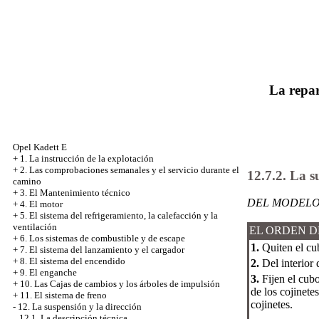
La repar
Opel Kadett E
+
1. La instrucción de la explotación
+
2. Las comprobaciones semanales y el servicio durante el
12.7.2. La s
camino
+
3. El Mantenimiento técnico
DEL MODELO 
+
4. El motor
+
5. El sistema del refrigeramiento, la calefacción y la
ventilación
EL ORDEN D
+
6. Los sistemas de combustible y de escape
1.
Quiten el cu
+
7. El sistema del lanzamiento y el cargador
+
8. El sistema del encendido
2.
Del interior d
+
9. El enganche
3.
Fijen el cubo
+
10. Las Cajas de cambios y los árboles de impulsión
de los cojinet
+
11. El sistema de freno
cojinetes.
-
12. La suspensión y la dirección
12.1. La descripción técnica