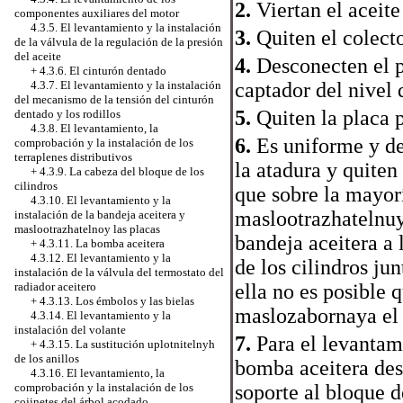
2.
Viertan el aceite
componentes auxiliares del motor
4.3.5. El levantamiento y la instalación
3.
Quiten el colecto
de la válvula de la regulación de la presión
del aceite
4.
Desconecten el p
+
4.3.6. El cinturón dentado
4.3.7. El levantamiento y la instalación
captador del nivel 
del mecanismo de la tensión del cinturón
5.
Quiten la placa p
dentado y los rodillos
4.3.8. El levantamiento, la
6.
Es uniforme y de
comprobación y la instalación de los
terraplenes distributivos
la atadura y quiten
+
4.3.9. La cabeza del bloque de los
cilindros
que sobre la mayor
4.3.10. El levantamiento y la
maslootrazhatelnuyu
instalación de la bandeja aceitera y
maslootrazhatelnoy las placas
bandeja aceitera a 
+
4.3.11. La bomba aceitera
4.3.12. El levantamiento y la
de los cilindros ju
instalación de la válvula del termostato del
radiador aceitero
ella no es posible 
+
4.3.13. Los émbolos y las bielas
maslozabornaya el 
4.3.14. El levantamiento y la
instalación del volante
7.
Para el levantam
+
4.3.15. La sustitución uplotnitelnyh
de los anillos
bomba aceitera dest
4.3.16. El levantamiento, la
comprobación y la instalación de los
soporte al bloque d
cojinetes del árbol acodado