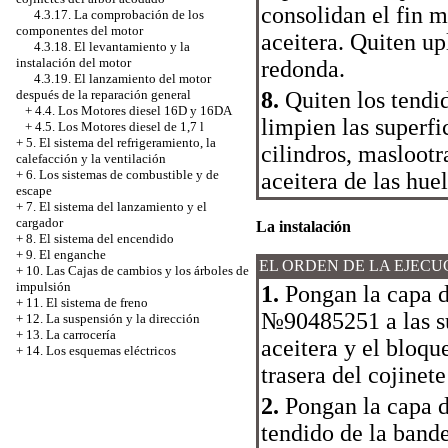
consolidan el fin 
4.3.17. La comprobación de los
componentes del motor
aceitera. Quiten up
4.3.18. El levantamiento y la
instalación del motor
redonda.
4.3.19. El lanzamiento del motor
después de la reparación general
8.
Quiten los tendid
+
4.4. Los Motores diesel 16D y 16DА
limpien las superfi
+
4.5. Los Motores diesel de 1,7 l
+
5. El sistema del refrigeramiento, la
cilindros, maslootr
calefacción y la ventilación
+
6. Los sistemas de combustible y de
aceitera de las hue
escape
+
7. El sistema del lanzamiento y el
cargador
La instalación
+
8. El sistema del encendido
+
9. El enganche
EL ORDEN DE LA EJECU
+
10. Las Cajas de cambios y los árboles de
impulsión
1.
Pongan la capa d
+
11. El sistema de freno
№90485251 a las su
+
12. La suspensión y la dirección
+
13. La carrocería
aceitera y el bloque
+
14. Los esquemas eléctricos
trasera del cojinete
2.
Pongan la capa d
tendido de la bande