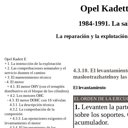
Opel Kadet
1984-1991. La sa
La reparación y la explotación
Opel Kadett E
+
1. La instrucción de la explotación
+
2. Las comprobaciones semanales y el
4.3.10. El levantamiento
servicio durante el camino
maslootrazhatelnoy las
+
3. El mantenimiento técnico
-
4. El motor
+
4.1. El motor OHV (con el terraplén
El levantamiento
distributivo en el bloque de los cilindros)
+
4.2. Los motores OHC
EL ORDEN DE LA EJECU
-
4.3. El motor DOHC con 16 válvulas
4.3.1. La descripción técnica
1.
Levanten la parte
4.3.2. La comprobación de la
sobre los soportes.
compresión
+
4.3.3. Las operaciones exigentes el
acumulador.
levantamiento el motor
4.3.4. El levantamiento de los