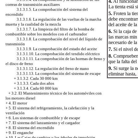
4.
Al funcionami
correas de transmisión auxiliares
La tienta está s
3.1.3.1.5. La comprobación del sistema del
5.
Froten la tie
encendido
debe encontrars
3.1.3.1.6. La regulación de las vueltas de la marcha
del aceite de l
muerta y la cualidad de la mezcla
3.1.3.1.7. La limpieza del filtro de la bomba de
6.
Si la caja de
combustible sobre los modelos con el carburador
las marcas min 
3.1.3.1.8. La comprobación del nivel del líquido de
necesario de la
transmisión
7.
Si el nivel d
3.1.3.1.9. La comprobación del estado del aceite
3.1.3.1.10. La comprobación del tendido eléctrico
8.
Comprueben re
3.1.3.1.11. La comprobación de las hormas de freno y
que la falta del
el disco de freno
9.
Si surge la n
3.1.3.1.12. La regulación del freno de mano
eliminar hasta,
3.1.3.1.13. La comprobación del sistema de escape
+
3.1.3.2. Cada 30 000 km
+
3.1.3.3. Cada dos años
+
3.1.3.4. Cada 60 000 km
+
3.2. El Mantenimiento técnico de los automóviles con
los motores diesel
+
4. El motor
+
5. El sistema del refrigeramiento, la calefacción y la
ventilación
+
6. Los sistemas de combustible y de escape
+
7. El sistema del lanzamiento y el cargador
+
8. El sistema del encendido
+
9. El enganche
+
10. Las Cajas de cambios y los árboles de impulsión