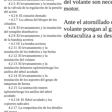
del volante son nece
4.2.5. El levantamiento y la instalación
motor.
de la válvula de la regulación de la presión
del aceite
+
4.2.6. El cinturón dentado
+
4.2.7. La cabeza del bloque de los
Ante el atornillado 
cilindros
volante pongan al g
4.2.8. El levantamiento y la instalación
del terraplén distributivo
obstaculiza a su des
4.2.9. El levantamiento y la instalación
de la bandeja aceitera
+
4.2.10. La bomba aceitera
4.2.11. El levantamiento y la
instalación de los émbolos y las bielas
4.2.12. El levantamiento y la
instalación del volante
4.2.13. El levantamiento y la
instalación delantero uplotnitelnogo los
anillos del árbol acodado
4.2.14. El levantamiento y la
instalación de los soportes del grupo de
máquinas de fuerza
4.2.15. La sustitución trasero
uplotnitelnogo los anillos del árbol
acodado
+
4.2.16. El Árbol acodado y los
cojinetes radicales
4.2.17. La comprobación de los detalles
del motor