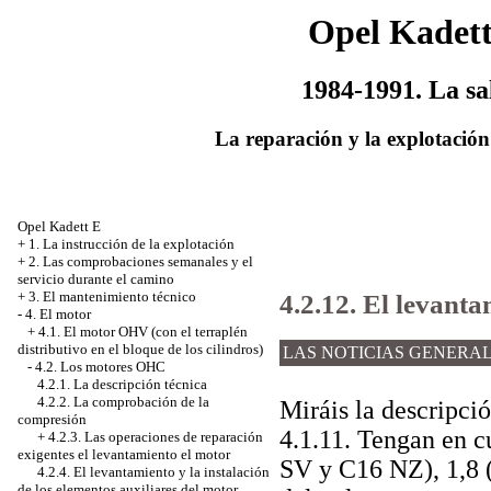
Opel Kadet
1984-1991. La sa
La reparación y la explotación
Opel Kadett E
+
1. La instrucción de la explotación
+
2. Las comprobaciones semanales y el
servicio durante el camino
4.2.12. El levanta
+
3. El mantenimiento técnico
-
4. El motor
+
4.1. El motor OHV (con el terraplén
distributivo en el bloque de los cilindros)
LAS NOTICIAS GENERA
-
4.2. Los motores OHC
4.2.1. La descripción técnica
4.2.2. La comprobación de la
Miráis la descripci
compresión
4.1.11
. Tengan en c
+
4.2.3. Las operaciones de reparación
exigentes el levantamiento el motor
SV y С16 NZ), 1,8 (
4.2.4. El levantamiento y la instalación
de los elementos auxiliares del motor