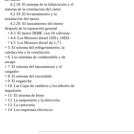
4.2.18. El sistema de la lubricación y el
sistema de la ventilación del cárter
4.2.19. El levantamiento y la
instalación del motor
4.2.20. El lanzamiento del motor
después de la reparación general
+
4.3. El motor DOHC con 16 válvulas
+
4.4. Los Motores diesel 16D y 16DА
+
4.5. Los Motores diesel de 1,7 l
+
5. El sistema del refrigeramiento, la
calefacción y la ventilación
+
6. Los sistemas de combustible y de
escape
+
7. El sistema del lanzamiento y el
cargador
+
8. El sistema del encendido
+
9. El enganche
+
10. Las Cajas de cambios y los árboles de
impulsión
+
11. El sistema de freno
+
12. La suspensión y la dirección
+
13. La carrocería
+
14. Los esquemas eléctricos