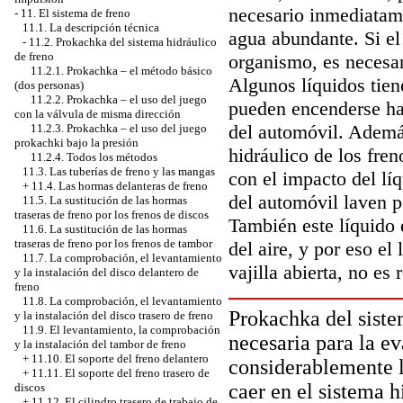
necesario inmediatame
-
11. El sistema de freno
11.1. La descripción técnica
agua abundante. Si el 
-
11.2. Prokachka del sistema hidráulico
de freno
organismo, es necesa
11.2.1. Prokachka – el método básico
Algunos líquidos tien
(dos personas)
11.2.2. Prokachka – el uso del juego
pueden encenderse has
con la válvula de misma dirección
del automóvil. Además
11.2.3. Prokachka – el uso del juego
prokachki bajo la presión
hidráulico de los freno
11.2.4. Todos los métodos
11.3. Las tuberías de freno y las mangas
con el impacto del lí
+
11.4. Las hormas delanteras de freno
del automóvil laven p
11.5. La sustitución de las hormas
traseras de freno por los frenos de discos
También este líquido 
11.6. La sustitución de las hormas
traseras de freno por los frenos de tambor
del aire, y por eso el
11.7. La comprobación, el levantamiento
vajilla abierta, no es
y la instalación del disco delantero de
freno
11.8. La comprobación, el levantamiento
Prokachka del siste
y la instalación del disco trasero de freno
11.9. El levantamiento, la comprobación
necesaria para la ev
y la instalación del tambor de freno
+
11.10. El soporte del freno delantero
considerablemente la
+
11.11. El soporte del freno trasero de
caer en el sistema h
discos
+
11.12. El cilindro trasero de trabajo de