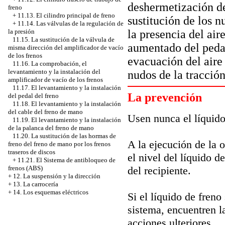
deshermetización de
freno
+
11.13. El cilindro principal de freno
sustitución de los n
+
11.14. Las válvulas de la regulación de
la presencia del air
la presión
11.15. La sustitución de la válvula de
aumentado del pedal
misma dirección del amplificador de vacío
de los frenos
evacuación del aire
11.16. La comprobación, el
levantamiento y la instalación del
nudos de la tracción
amplificador de vacío de los frenos
11.17. El levantamiento y la instalación
La prevención
del pedal del freno
11.18. El levantamiento y la instalación
del cable del freno de mano
Usen nunca el líquido
11.19. El levantamiento y la instalación
de la palanca del freno de mano
11.20. La sustitución de las hormas de
A la ejecución de la 
freno del freno de mano por los frenos
traseros de discos
el nivel del líquido 
+
11.21. El Sistema de antibloqueo de
del recipiente.
frenos (ABS)
+
12. La suspensión y la dirección
+
13. La carrocería
+
14. Los esquemas eléctricos
Si el líquido de freno
sistema, encuentren l
acciones ulteriores.