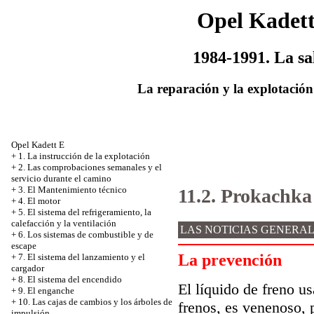
Opel Kadet
1984-1991. La sa
La reparación y la explotación
Opel Kadett E
+
1. La instrucción de la explotación
+
2. Las comprobaciones semanales y el
servicio durante el camino
+
3. El Mantenimiento técnico
11.2. Prokachka 
+
4. El motor
+
5. El sistema del refrigeramiento, la
calefacción y la ventilación
LAS NOTICIAS GENERA
+
6. Los sistemas de combustible y de
escape
La prevención
+
7. El sistema del lanzamiento y el
cargador
+
8. El sistema del encendido
El líquido de freno us
+
9. El enganche
+
10. Las cajas de cambios y los árboles de
frenos, es venenoso, 
impulsión