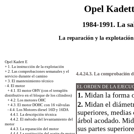
Opel Kadet
1984-1991. La sa
La reparación y la explotación
Opel Kadett E
+
1. La instrucción de la explotación
+
2. Las comprobaciones semanales y el
4.4.24.3. La comprobación de
servicio durante el camino
+
3. El mantenimiento técnico
-
4. El motor
EL ORDEN DE LA EJECU
+
4.1. El motor OHV (con el terraplén
1.
Midan la forma ov
distributivo en el bloque de los cilindros)
+
4.2. Los motores OHC
2.
Midan el diámetro
+
4.3. El motor DOHC con 16 válvulas
-
4.4. Los Motores diesel 16D y 16DА
superiores, medias e
4.4.1. La descripción técnica
árbol acodado. Mid
4.4.2. El método del levantamiento del
motor
sus partes superiore
4.4.3. La reparación del motor
4.4.4. La sustitución del aceite de motor