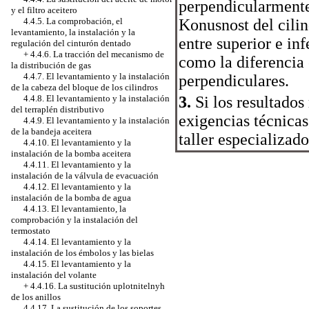
perpendicularmente 
y el filtro aceitero
Konusnost del cilin
4.4.5. La comprobación, el
levantamiento, la instalación y la
entre superior e in
regulación del cinturón dentado
+
4.4.6. La tracción del mecanismo de
como la diferencia 
la distribución de gas
4.4.7. El levantamiento y la instalación
perpendiculares.
de la cabeza del bloque de los cilindros
3.
Si los resultados
4.4.8. El levantamiento y la instalación
del terraplén distributivo
exigencias técnicas,
4.4.9. El levantamiento y la instalación
de la bandeja aceitera
taller especializado
4.4.10. El levantamiento y la
instalación de la bomba aceitera
4.4.11. El levantamiento y la
instalación de la válvula de evacuación
4.4.12. El levantamiento y la
instalación de la bomba de agua
4.4.13. El levantamiento, la
comprobación y la instalación del
termostato
4.4.14. El levantamiento y la
instalación de los émbolos y las bielas
4.4.15. El levantamiento y la
instalación del volante
+
4.4.16. La sustitución uplotnitelnyh
de los anillos
4.4.17. La sustitución de los soportes