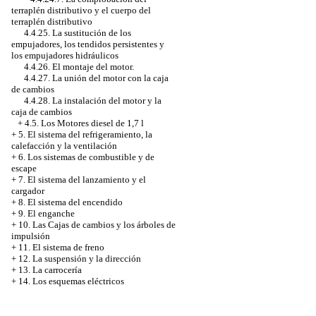
terraplén distributivo y el cuerpo del
terraplén distributivo
4.4.25. La sustitución de los
empujadores, los tendidos persistentes y
los empujadores hidráulicos
4.4.26. El montaje del motor.
4.4.27. La unión del motor con la caja
de cambios
4.4.28. La instalación del motor y la
caja de cambios
+
4.5. Los Motores diesel de 1,7 l
+
5. El sistema del refrigeramiento, la
calefacción y la ventilación
+
6. Los sistemas de combustible y de
escape
+
7. El sistema del lanzamiento y el
cargador
+
8. El sistema del encendido
+
9. El enganche
+
10. Las Cajas de cambios y los árboles de
impulsión
+
11. El sistema de freno
+
12. La suspensión y la dirección
+
13. La carrocería
+
14. Los esquemas eléctricos