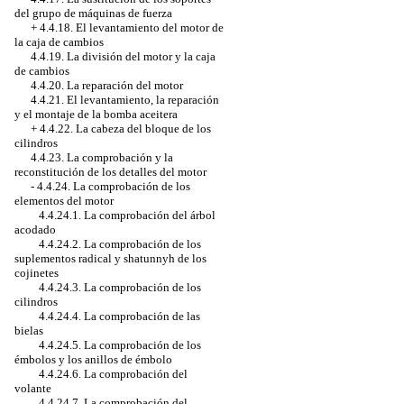
del grupo de máquinas de fuerza
+
4.4.18. El levantamiento del motor de
la caja de cambios
4.4.19. La división del motor y la caja
de cambios
4.4.20. La reparación del motor
4.4.21. El levantamiento, la reparación
y el montaje de la bomba aceitera
+
4.4.22. La cabeza del bloque de los
cilindros
4.4.23. La comprobación y la
reconstitución de los detalles del motor
-
4.4.24. La comprobación de los
elementos del motor
4.4.24.1. La comprobación del árbol
acodado
4.4.24.2. La comprobación de los
suplementos radical y shatunnyh de los
cojinetes
4.4.24.3. La comprobación de los
cilindros
4.4.24.4. La comprobación de las
bielas
4.4.24.5. La comprobación de los
émbolos y los anillos de émbolo
4.4.24.6. La comprobación del
volante
4.4.24.7. La comprobación del